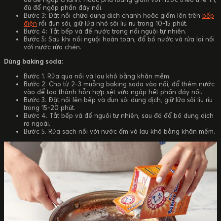
đủ để ngập phần đáy nồi.
Bước 3: Đặt nồi chứa dung dich chanh hoặc giấm lên trên
bếp
điện
rồi đun sôi, giữ lửa nhỏ sôi liu riu trong 10-15 phút.
Bước 4: Tắt bếp và để nước trong nồi nguội tự nhiên.
Bước 5: Sau khi nồi nguội hoàn toàn, đổ bỏ nước và rửa lại nồi
với nước rửa chén.
Dùng baking soda:
Bước 1. Rửa qua nồi và lau khô bằng khăn mềm.
Bước 2. Cho từ 2-3 muỗng baking soda vào nồi, đổ thêm nước
vào để tạo thành hỗn hợp sệt vừa ngập hết phần đáy nồi.
Bước 3. Đặt nồi lên bếp và đun sôi dung dịch, giữ lửa sôi liu riu
trong 15-20 phút.
Bước 4. Tắt bếp và để nguội tự nhiên, sau đó đổ bỏ dung dịch
ra ngoài.
Bước 5. Rửa sạch nồi với nước ấm và lau khô bằng khăn mềm.