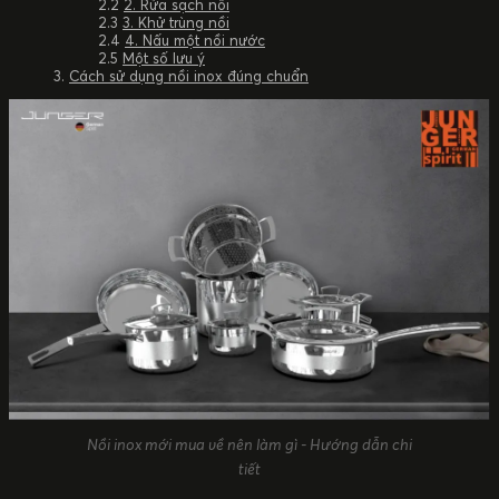
2. Rửa sạch nồi
3. Khử trùng nồi
4. Nấu một nồi nước
Một số lưu ý
Cách sử dụng nồi inox đúng chuẩn
Nồi inox mới mua về nên làm gì - Hướng dẫn chi
tiết