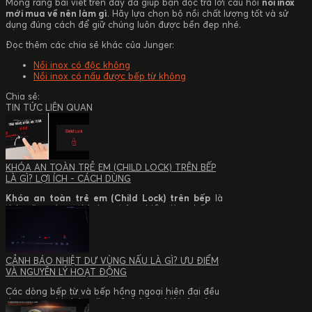
Mong rằng bài viết trên đây đã giúp bạn đọc trả lời câu hỏi
nồi inox
mới mua về nên làm gì
. Hãy lựa chọn bộ nồi chất lượng tốt và sử
dụng đúng cách để giữ chúng luôn được bền đẹp nhé.
Đọc thêm các chia sẻ khác của Junger:
Nồi inox có độc không
Nồi inox có nấu được bếp từ không
Chia sẻ:
TIN TỨC LIÊN QUAN
KHÓA AN TOÀN TRẺ EM (CHILD LOCK) TRÊN BẾP
LÀ GÌ? LỢI ÍCH - CÁCH DÙNG
Khóa an toàn trẻ em (Child Lock) trên bếp
là
tính năng được tích hợp trên nhiều dòng bếp từ
và bếp hồng ngoại hiện đại nhằm hạn chế thao
tác ngoài ý muốn trong quá trình nấu nướng. Tính
Trong bài viết này của
Junger,
bạn sẽ tìm hiểu
năng này đặc biệt hữu ích đối với gia đình có trẻ
khóa an toàn trẻ em là gì, cơ chế hoạt động, cách
nhỏ, góp phần nâng cao mức độ an toàn khi sử
nhận biết bếp có tính năng Child Lock, hướng
CẢNH BÁO NHIỆT DƯ VÙNG NẤU LÀ GÌ? ƯU ĐIỂM
dụng thiết bị.
dẫn bật/tắt đúng cách và tham khảo một số dòng
VÀ NGUYÊN LÝ HOẠT ĐỘNG
bếp từ, bếp hồng ngoại được trang bị tính năng
này.
Các dòng bếp từ và bếp hồng ngoại hiện đại đều
được trang bị chức năng
cảnh báo nhiệt dư vùng
nấu
. Sau khi tắt bếp, nhiều người cho rằng mặt