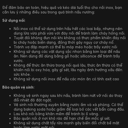
Để đảm bảo an toàn, hiệu quả và kéo dài tuổi thọ cho nồi inox, bạn
cần lưu ý những điều sau trong quá trình nấu nướng:
Sử dụng nồi:
Nồi inox có thể sử dụng trên hầu hết các loại bếp, nhưng nên
dùng lửa vừa phải vừa với đáy nồi để tránh làm cháy hỏng nồi.
Tuyệt đối không đun nồi khi không có thực phẩm khiến đáy nồi
bị cháy hoặc biến dạng, đồng thời gây nguy cơ cháy nổ.
Tránh va đập mạnh có thể bị móp méo hoặc trầy xước nồi
Không sử dụng các vật dụng sắc nhọn bằng kim loại để nấu
ăn. Nên dùng đồ dùng bằng gỗ hoặc silliconce để tránh trầy
xước.
Không để thức ăn thừa trong nồi quá lâu, thức ăn thừa có thể
khiến nồi bị oxy hóa, gây gỉ sét, lâu ngày ảnh hưởng xấu đến
sức khỏe.
Không sử dụng nồi inox để nấu các món ăn có tính axit cao
Bảo quản vệ sinh:
Không vệ sinh ngay sau khi nấu, tránh làm nứt vỡ nồi do thay
đổi nhiệt độ đột ngột.
Vệ sinh nồi thường xuyên bằng nước ấm và xà phòng. Có thể
dùng baking soda hoặc giấm để loại bỏ các vết bẩn cứng đầu.
Lau khô nồi bằng khăn mềm để tránh bị ố vàng.
Bảo quản nồi ở nơi khô ráo để hạn chế ẩm mốc gỉ sét.
Không sử dụng chất tẩy rửa mạnh gây biến đổi chất bề mặt
hoặc làm xước mặt nồi.