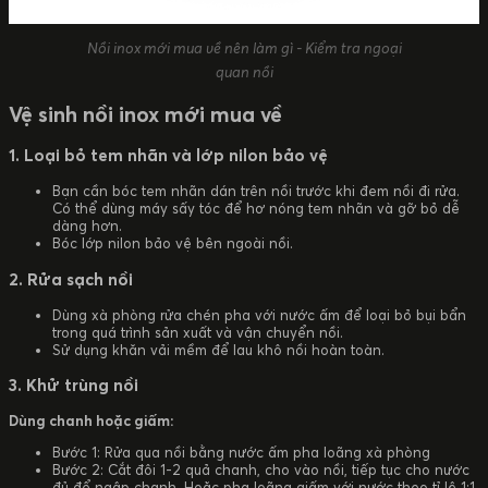
Nồi inox mới mua về nên làm gì - Kiểm tra ngoại
quan nồi
Vệ sinh nồi inox mới mua về
1. Loại bỏ tem nhãn và lớp nilon bảo vệ
Bạn cần bóc tem nhãn dán trên nồi trước khi đem nồi đi rửa.
Có thể dùng máy sấy tóc để hơ nóng tem nhãn và gỡ bỏ dễ
dàng hơn.
Bóc lớp nilon bảo vệ bên ngoài nồi.
2. Rửa sạch nồi
Dùng xà phòng rửa chén pha với nước ấm để loại bỏ bụi bẩn
trong quá trình sản xuất và vận chuyển nồi.
Sử dụng khăn vải mềm để lau khô nồi hoàn toàn.
3. Khử trùng nồi
Dùng chanh hoặc giấm:
Bước 1: Rửa qua nồi bằng nước ấm pha loãng xà phòng
Bước 2: Cắt đôi 1-2 quả chanh, cho vào nồi, tiếp tục cho nước
đủ để ngập chanh. Hoặc pha loãng giấm với nước theo tỉ lệ 1:1,