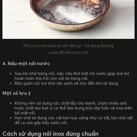
Nồi inox mới mua về nên làm gì - Sử dụng Baking
soda để làm sạch nồi
4. Nấu một nồi nước
Sau khi khử trùng nồi, việc nấu thử một nồi nước giúp loại bỏ
hoàn toàn mùi hôi còn sót lại trong nồi.
Bảo quản nồi nơi khô ráo sạch sẽ cho đến khi sử dụng
Một số lưu ý
Không nên sử dụng các chất tẩy rửa mạnh, chứa nhiều axit
hoặc chất tạo bọt vì có thể làm bong tróc lớp bảo vệ inox trên
bề mặt nồi.
Hạn chế sử dụng các vật kim loại cứng như cọ sắt, bùi nhùi sắt
để cọ rửa gây trầy xước nồi.
Cách sử dụng nồi inox đúng chuẩn