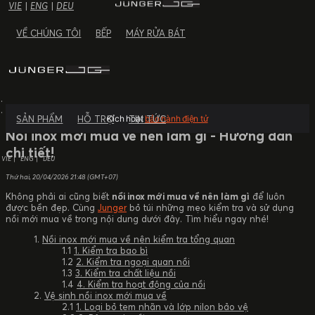
VIE
|
ENG
|
DEU
VỀ CHÚNG TÔI
BẾP
MÁY RỬA BÁT
TIN TỨC
SẢN PHẨM
HỖ TRỢ
TIN TỨC
Kích hoạt
bảo hành điện tử
Nồi inox mới mua về nên làm gì - Hướng dẫn
chi tiết!
VIE
ENG
DEU
Thứ hai, 20/04/2026
21:48 (GMT+07)
Không phải ai cũng biết
nồi inox mới mua về nên làm gì
để luôn
được bền đẹp. Cùng
Junger
bỏ túi những mẹo kiểm tra và sử dụng
nồi mới mua về trong nội dung dưới đây. Tìm hiểu ngay nhé!
Nồi inox mới mua về nên kiểm tra tổng quan
1. Kiểm tra bao bì
2. Kiểm tra ngoại quan nồi
3. Kiểm tra chất liệu nồi
4. Kiểm tra hoạt động của nồi
Vệ sinh nồi inox mới mua về
1. Loại bỏ tem nhãn và lớp nilon bảo vệ