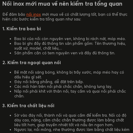
Nồi inox mới mua về nên kiểm tra tổng quan
Để đảm bảo
nồi inox
mới mua về có chất lượng tốt, bạn có thể thực
hiện các bước kiểm tra tổng quan như sau:
1. Kiểm tra bao bì
Bao bì của nồi còn nguyên vẹn, không bị rách nát, móp méo.
Bao bì ghi đầy đủ thông tin sản phẩm gồm: Tên thương hiệu,
xuất xứ, model, chất liệu,...
Sản phẩm cần có tem nguyên vẹn và đầy đủ thông tin.
2. Kiểm tra ngoại quan nồi
Bề mặt nồi sáng bóng, không bị trầy xước, móp méo hay có
dấu hiệu gỉ sét.
Đáy nồi bằng phẳng, dễ đặt trên bếp.
Các mối hàn trên nồi phải chắc chắn, không lung lay.
Nắp nồi phải khít với thân nồi, tay cầm và quai nồi phải chắc
chắn.
3. Kiểm tra chất liệu nồi
Sờ vào đáy nồi, thành nồi và quai cầm để kiểm tra. Nồi có độ
dày cao, nặng, cầm chắc chắn thường được làm bằng chất
liệu tốt hơn, giúp truyền nhiệt tốt và nấu ăn ngon hơn.
Ngược lại, nồi mỏng, nhẹ thường được làm bằng chất liệu kém