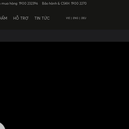
n mua hàng:
1900 232396
Bảo hành & CSKH:
1900 2270
PHẨM
HỖ TRỢ
TIN TỨC
VIE
ENG
DEU