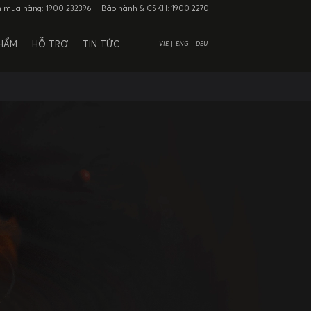
n mua hàng:
1900 232396
Bảo hành & CSKH:
1900 2270
PHẨM
HỖ TRỢ
TIN TỨC
VIE
ENG
DEU