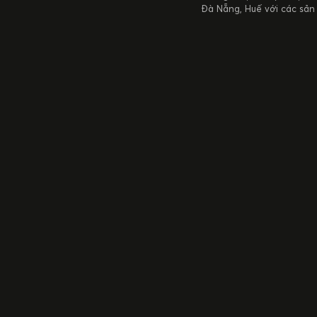
Đà Nẵng, Huế với các sản
Kết nối với chúng tôi
Chính sách bảo h
Trung tâm bảo hà