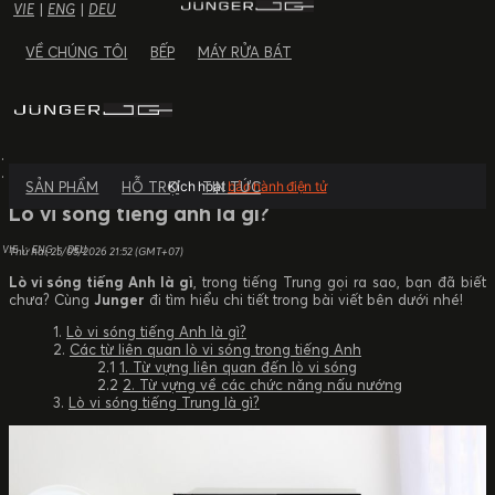
VIE
|
ENG
|
DEU
VỀ CHÚNG TÔI
BẾP
MÁY RỬA BÁT
TIN TỨC
SẢN PHẨM
HỖ TRỢ
TIN TỨC
Kích hoạt
bảo hành điện tử
Lò vi sóng tiếng anh là gì?
VIE
ENG
DEU
Thứ hai, 25/05/2026
21:52 (GMT+07)
Lò vi sóng tiếng Anh là gì
, trong tiếng Trung gọi ra sao, bạn đã biết
chưa? Cùng
Junger
đi tìm hiểu chi tiết trong bài viết bên dưới nhé!
Lò vi sóng tiếng Anh là gì?
Các từ liên quan lò vi sóng trong tiếng Anh
1. Từ vựng liên quan đến lò vi sóng
2. Từ vựng về các chức năng nấu nướng
Lò vi sóng tiếng Trung là gì?