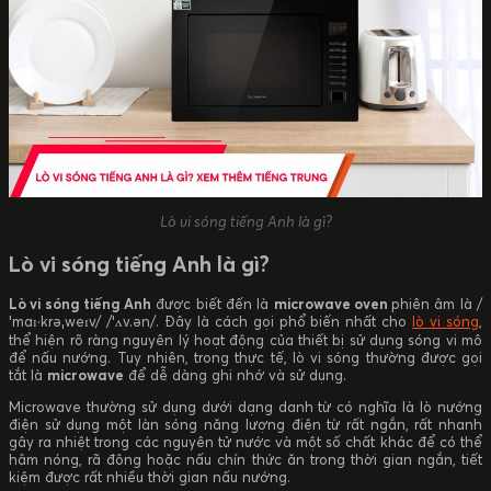
Lò vi sóng tiếng Anh là gì?
Lò vi sóng tiếng Anh là gì?
Lò vi sóng tiếng Anh
được biết đến là
microwave oven
phiên âm là /
ˈmɑɪ·krəˌweɪv/ /ˈʌv.ən/. Đây là cách gọi phổ biến nhất cho
lò vi sóng
,
thể hiện rõ ràng nguyên lý hoạt động của thiết bị sử dụng sóng vi mô
để nấu nướng. Tuy nhiên, trong thực tế, lò vi sóng thường được gọi
tắt là
microwave
để dễ dàng ghi nhớ và sử dụng.
Microwave thường sử dụng dưới dạng danh từ có nghĩa là lò nướng
điện sử dụng một làn sóng năng lượng điện từ rất ngắn, rất nhanh
gây ra nhiệt trong các nguyên tử nước và một số chất khác để có thể
hâm nóng, rã đông hoặc nấu chín thức ăn trong thời gian ngắn, tiết
kiệm được rất nhiều thời gian nấu nướng.