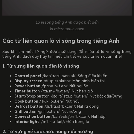
Lò vi sóng tiếng Anh được biết đến
là microwave oven
Các từ liên quan lò vi sóng trong tiếng Anh
Sau khi tìm hiểu từ ngữ được sử dụng để miêu tả lò vi sóng trong
tiếng Anh, dưới đây hãy tìm hiểu chi tiết về các từ liên quan nhé!
1. Từ vựng liên quan đến lò vi sóng
Control panel
/kənˈtrəʊl ˌpæn.əl/: Bảng điều khiển
Display screen
/dɪˈspleɪ skriːn/: Màn hình hiển thị
Power button
/ˈpaʊə bʌt.ən/: Nút nguồn
Timer button
/ˈtaɪ.mɚ ˈbʌt.ən/: Nút hẹn giờ
Start/Stop button
/stɑːrt/ stɑːp ˈbʌt.ən/: Nút bắt đầu/Dừng
Cook button
/ kʊk ˈbʌt.ən/: Nút nấu
Defrost button
/diːˈfrɑːst ˈbʌt.ən/: Nút rã đông
Grill button
/ɡrɪl ˈbʌt.ən/: Nút nướng
Convection button
/kənˈvek.ʃən ˈbʌt.ən/: Nút hấp
Interior light
/ɪnˈtɪr.i.ɚ laɪt/: Đèn trong lò
2. Từ vựng về các chức năng nấu nướng