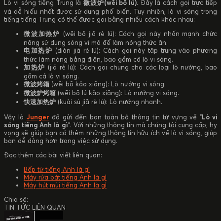
Lò vi sóng tiếng Trung là
微波炉(wēi bō lú)
. Đây là cách gọi trực tiếp
và dễ hiểu nhất được sử dụng phổ biến. Tuy nhiên, lò vi sóng trong
tiếng tiếng Trung có thể được gọi bằng nhiều cách khác nhau:
微波加热炉
(wēi bō jiā rè lú): Cách gọi này nhấn mạnh chức
năng sử dụng sóng vi mô để làm nóng thức ăn.
电加热炉
(diàn jiā rè lú): Cách gọi này tập trung vào phương
thức làm nóng bằng điện, bao gồm cả lò vi sóng.
加热炉
(jiā rè lú): Cách gọi chung cho các loại lò nướng, bao
gồm cả lò vi sóng.
微波烤箱
(wēi bō kǎo xiāng): Lò nướng vi sóng.
微波炉烤箱
(wēi bō lú kǎo xiāng): Lò nướng vi sóng.
快速加热炉
(kuài sù jiā rè lú): Lò nướng nhanh.
Vậy là
Junger
đã gửi đến bạn toàn bộ thông tin từ vựng về "
Lò vi
sóng tiếng Anh là gì
". Với những thông tin mà chúng tôi cung cấp, hy
vọng sẽ giúp bạn có thêm những thông tin hữu ích về lò vi sóng, giúp
bạn dễ dàng hơn trong việc sử dụng.
Đọc thêm các bài viết liên quan:
Bếp từ tiếng Anh là gì
Máy rửa bát tiếng Anh là gì
Máy hút mùi tiếng Anh là gì
Chia sẻ:
TIN TỨC LIÊN QUAN