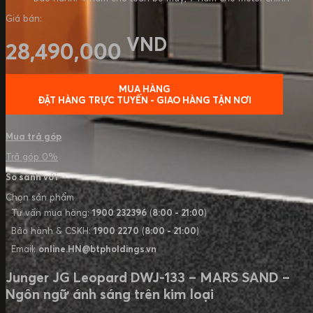
Giá bán:
VND
28,490,000
MUA HÀNG
ĐẶT HÀNG TRỰC TUYẾN - GIAO HÀNG TẬN NƠI
Mua trả góp
Trả góp 0%
So sánh với
Chọn sản phẩm
Tư vấn mua hàng:
1900 232396
(
8:00 - 21:00
)
Bảo hành & CSKH:
1900 2270
(
8:00 - 21:00
)
Email:
online.HN@btpholdings.vn
Junger JG Leopard DWJ-133 – MARS SAND –
Ngôn ngữ ánh sáng trên kim loại