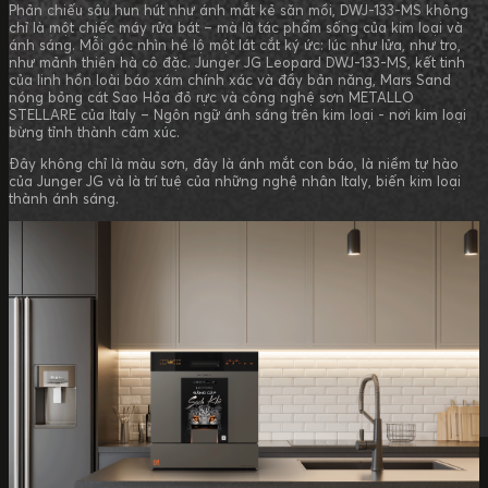
Phản chiếu sâu hun hút như ánh mắt kẻ săn mồi, DWJ-133-MS không
chỉ là một chiếc máy rửa bát – mà là tác phẩm sống của kim loại và
ánh sáng. Mỗi góc nhìn hé lộ một lát cắt ký ức: lúc như lửa, như tro,
như mảnh thiên hà cô đặc. Junger JG Leopard DWJ-133-MS, kết tinh
của linh hồn loài báo xám chính xác và đầy bản năng, Mars Sand
nóng bỏng cát Sao Hỏa đỏ rực và công nghệ sơn METALLO
STELLARE của Italy – Ngôn ngữ ánh sáng trên kim loại - nơi kim loại
bừng tỉnh thành cảm xúc.
Đây không chỉ là màu sơn, đây là ánh mắt con báo, là niềm tự hào
của Junger JG và là trí tuệ của những nghệ nhân Italy, biến kim loại
thành ánh sáng.