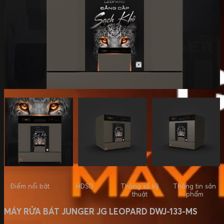
Điểm nổi bật
HDSD
Thông số kỹ
Thông tin sản
thuật
phẩm
MÁY RỬA BÁT JUNGER JG LEOPARD DWJ-133-MS