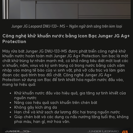
Junger JG Leopard DWJ-133– MS – Ngôn ngữ ánh sáng trên kim loại
Công nghệ khử khuẩn nước bằng icon Bạc Junger JG Ag+
Protection
Máy rửa bát Junger JG DWJ-133-MS được phát triển công nghệ khử
khuẩn nước hoàn toàn mới Junger JG Ag+ Protection. Ion bạc là một
chất khử trùng tự nhiên mạnh mẽ, có khả năng tiêu diệt một loạt các
vi khuẩn, nấm, virus và ký sinh trùng có trong nước bằng cách xâm
nhập vào màng tế bào của vi sinh vật, phá vỡ cấu trúc và làm gián
đoạn các quá trình trao đổi chất. Công nghệ Junger JG Ag+
Protection sử dụng ion Bạc để tinh khiết hóa nguồn nước đầu vào,
mang lại hiệu quả:
Khử khuẩn nước đầu vào hiệu quả, gia tăng sự tinh khiết của
nguồn nước
Nâng cao hiệu quả sạch khuẩn trên chén bát
Không gây kích ứng da
Hạn chế và khử sạch dư lượng độc hại trong nguồn nước
Giúp chén bát và các dụng cụ nấu nướng tăng tuổi thọ, không
phai màu, han gỉ, mờ hoa văn.