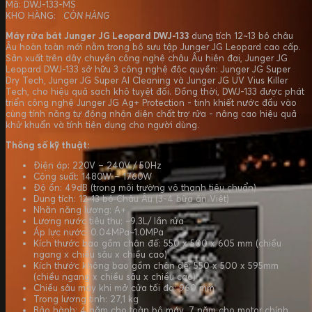
Mã: DWJ-133-MS
KHO HÀNG:
CÒN HÀNG
Máy rửa bát Junger JG Leopard DWJ-133
dung tích 12~13 bộ châu
Âu hoàn toàn mới nằm trong bộ sưu tập Junger JG Leopard cao cấp.
Sản xuất trên dây chuyền công nghệ châu Âu hiện đại, Junger JG
Leopard DWJ-133 sở hữu 3 công nghệ độc quyền: Junger JG Super
Dry Tech, Junger JG Super AI Cleaning và Junger JG UV Vius Killer
Tech, cho hiệu quả sạch khô tuyệt đối. Đồng thời, DWJ-133 được phát
triển công nghệ Junger JG Ag+ Protection - tinh khiết nước đầu vào
cùng tính năng tự động nhận diện chất trợ rửa - nâng cao hiệu quả
khử khuẩn và tính tiện dụng cho người dùng.
Thông số kỹ thuật:
Điện áp: 220V – 240V / 50Hz
Công suất: 1480W – 1760W
Độ ồn: 49dB (trong môi trường vô thanh tiêu chuẩn)
Dung tích: 12-13 bộ Châu Âu (3-4 bữa ăn Việt)
Nhãn năng lượng: A+
Lượng nước tiêu thụ: ~9.3L/ lần rửa
Áp lực nước: 0.04MPa~1.0MPa
Kích thước bao gồm chân đế: 550 x 500 x 605 mm (chiều
ngang x chiều sâu x chiều cao)
Kích thước không bao gồm chân đế: 550 x 500 x 595mm
(chiều ngang x chiều sâu x chiều cao)
Chiều sâu máy khi mở cửa tối đa: 960 mm
Trọng lượng tịnh: 27,1 kg
Bảo hành: 4 năm cho toàn bộ máy, 7 năm cho motor chính