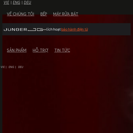
VIE
|
ENG
|
DEU
VỀ CHÚNG TÔI
BẾP
MÁY RỬA BÁT
Kích hoạt
bảo hành điện tử
SẢN PHẨM
HỖ TRỢ
TIN TỨC
VIE
ENG
DEU