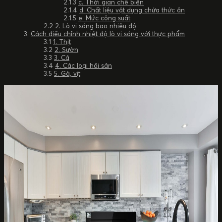
c. Thời gian chế biến
d. Chất liệu vật dụng chứa thức ăn
e. Mức công suất
2. Lò vi sóng bao nhiêu độ
Cách điều chỉnh nhiệt độ lò vi sóng với thực phẩm
1. Thịt
2. Sườn
3. Cá
4. Các loại hải sản
5. Gà, vịt