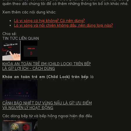
quên theo dõi chúng tôi để có thêm những thông tin bổ ích khác nhé.
Xem thêm các nội dung khác:
Lò vi sóng có hại không? Có nên dùng?
Lò vi sóng và nồi chiên không dầu, nên dùng loại nào?
Chia sẻ:
TIN TỨC LIÊN QUAN
KHÓA AN TOÀN TRẺ EM (CHILD LOCK) TRÊN BẾP
LÀ GÌ? LỢI ÍCH - CÁCH DÙNG
Khóa an toàn trẻ em (Child Lock) trên bếp
là
tính năng được tích hợp trên nhiều dòng bếp từ
và bếp hồng ngoại hiện đại nhằm hạn chế thao
tác ngoài ý muốn trong quá trình nấu nướng. Tính
Trong bài viết này của
Junger,
bạn sẽ tìm hiểu
năng này đặc biệt hữu ích đối với gia đình có trẻ
khóa an toàn trẻ em là gì, cơ chế hoạt động, cách
nhỏ, góp phần nâng cao mức độ an toàn khi sử
nhận biết bếp có tính năng Child Lock, hướng
CẢNH BÁO NHIỆT DƯ VÙNG NẤU LÀ GÌ? ƯU ĐIỂM
dụng thiết bị.
dẫn bật/tắt đúng cách và tham khảo một số dòng
VÀ NGUYÊN LÝ HOẠT ĐỘNG
bếp từ, bếp hồng ngoại được trang bị tính năng
này.
Các dòng bếp từ và bếp hồng ngoại hiện đại đều
được trang bị chức năng
cảnh báo nhiệt dư vùng
nấu
. Sau khi tắt bếp, nhiều người cho rằng mặt
bếp đã an toàn để chạm vào. Tuy nhiên, thực tế