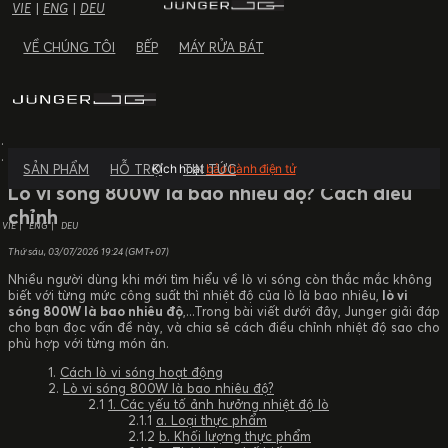
VIE
|
ENG
|
DEU
VỀ CHÚNG TÔI
BẾP
MÁY RỬA BÁT
TIN TỨC
SẢN PHẨM
HỖ TRỢ
TIN TỨC
Kích hoạt
bảo hành điện tử
Lò vi sóng 800W là bao nhiêu độ? Cách điều
chỉnh
VIE
ENG
DEU
Thứ sáu, 03/07/2026
19:24 (GMT+07)
Nhiều người dùng khi mới tìm hiểu về lò vi sóng còn thắc mắc không
biết với từng mức công suất thì nhiệt độ của lò là bao nhiêu,
lò vi
sóng 800W là bao nhiêu độ
,...Trong bài viết dưới đây, Junger giải đáp
cho bạn đọc vấn đề này, và chia sẻ cách điều chỉnh nhiệt độ sao cho
phù hợp với từng món ăn.
Cách lò vi sóng hoạt động
Lò vi sóng 800W là bao nhiêu độ?
1. Các yếu tố ảnh hưởng nhiệt độ lò
a. Loại thực phẩm
b. Khối lượng thực phẩm