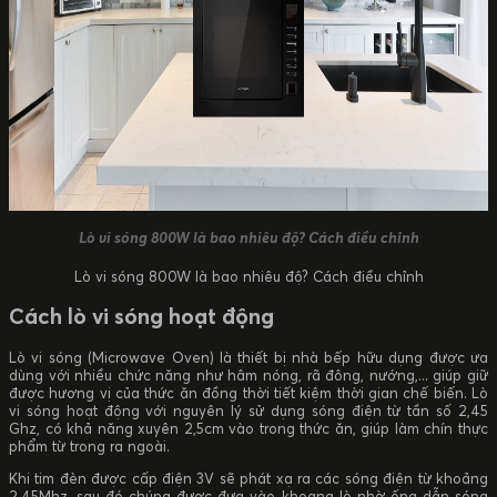
Lò vi sóng 800W là bao nhiêu độ? Cách điều chỉnh
Lò vi sóng 800W là bao nhiêu độ? Cách điều chỉnh
Cách lò vi sóng hoạt động
Lò vi sóng (Microwave Oven) là thiết bị nhà bếp hữu dụng được ưa
dùng với nhiều chức năng như hâm nóng, rã đông, nướng,... giúp giữ
được hương vị của thức ăn đồng thời tiết kiệm thời gian chế biến. Lò
vi sóng hoạt động với nguyên lý sử dụng sóng điện từ tần số 2,45
Ghz, có khả năng xuyên 2,5cm vào trong thức ăn, giúp làm chín thực
phẩm từ trong ra ngoài.
Khi tim đèn được cấp điện 3V sẽ phát xạ ra các sóng điện từ khoảng
2,45Mhz, sau đó chúng được đưa vào khoang lò nhờ ống dẫn sóng