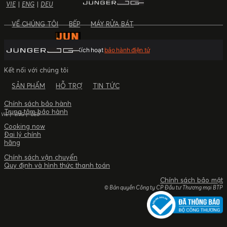
VIE
|
ENG
|
DEU
VỀ CHÚNG TÔI
BẾP
MÁY RỬA BÁT
Kích hoạt
bảo hành điện tử
Kết nối với chúng tôi
SẢN PHẨM
HỖ TRỢ
TIN TỨC
Chính sách bảo hành
Trung tâm bảo hành
VIE
ENG
DEU
Cooking now
Đai lý chính
hãng
Chính sách vận chuyển
Quy định và hình thức thanh toán
Chính sách bảo mật
© Bản quyền Công ty CP Đầu tư Thương mại BTP