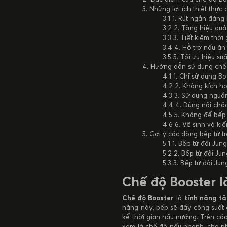
Những lợi ích thiết thự
1. Rút ngắn đáng
2. Tăng hiệu qu
3. Tiết kiệm thời
4. Hỗ trợ nấu ăn
5. Tối ưu hiệu s
Hướng dẫn sử dụng chế 
1. Chỉ sử dụng Bo
2. Không kích ho
3. Sử dụng nguồ
4. Dùng nồi chả
5. Không để bếp
6. Vệ sinh và ki
Gợi ý các dòng bếp từ t
1. Bếp từ đôi Ju
2. Bếp từ đôi J
3. Bếp từ đôi J
Chế độ Booster l
Chế độ Booster
là
tính năng tă
năng này, bếp sẽ đẩy công suất 
kể thời gian nấu nướng. Trên cá
xem là chế độ nấu nhanh, cho p