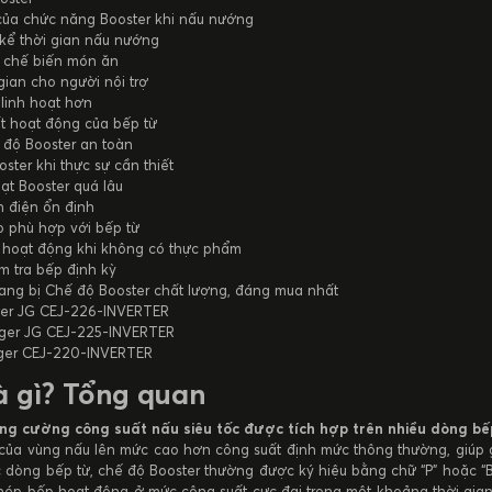
c của chức năng Booster khi nấu nướng
 kể thời gian nấu nướng
ả chế biến món ăn
 gian cho người nội trợ
 linh hoạt hơn
uất hoạt động của bếp từ
độ Booster an toàn
oster khi thực sự cần thiết
ạt Booster quá lâu
n điện ổn định
o phù hợp với bếp từ
 hoạt động khi không có thực phẩm
ểm tra bếp định kỳ
rang bị Chế độ Booster chất lượng, đáng mua nhất
nger JG CEJ-226-INVERTER
unger JG CEJ-225-INVERTER
unger CEJ-220-INVERTER
à gì? Tổng quan
ng cường công suất nấu siêu tốc được tích hợp trên nhiều dòng bếp
của vùng nấu lên mức cao hơn công suất định mức thông thường, giúp 
c dòng bếp từ, chế độ Booster thường được ký hiệu bằng chữ “P” hoặc “B
hép bếp hoạt động ở mức công suất cực đại trong một khoảng thời gian