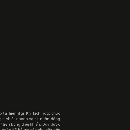
 từ hiện đại
. Khi kích hoạt chức
gia nhiệt nhanh và rút ngắn đáng
” trên bảng điều khiển. Đây được
 ngắn để hỗ trợ các nhu cầu nấu