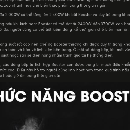
ớc, xào nhanh hay chế biến thực phẩm trong thời gian ngắn.
đa 2.000W có thể tăng lên 2.400W khi bật Booster và duy trò trong kho
ng nấu khi kích hoạt Booster có thể đạt từ 2400W đến 3700W, cao hơn 
ờ đó, người dùng có thể tiết kiệm đáng kể thời gian chế biến món ăn,
ông suất rất cao nên chế độ Booster thường chỉ được duy trì trong kho
an toàn và bảo vệ linh kiện bên trong. Ở một số dòng bếp, khi một vù
 suất hoặc san sẻ điện năng nhằm tránh quá tải hệ thống điện.
 các dòng bếp từ tích hợp Booster còn được trang bị mạch điều khiển 
mức cao. Điều này hỗ trợ người dùng linh hoạt hơn trong quá trình nấu
hoặc giữ ấm trong thời gian dài.