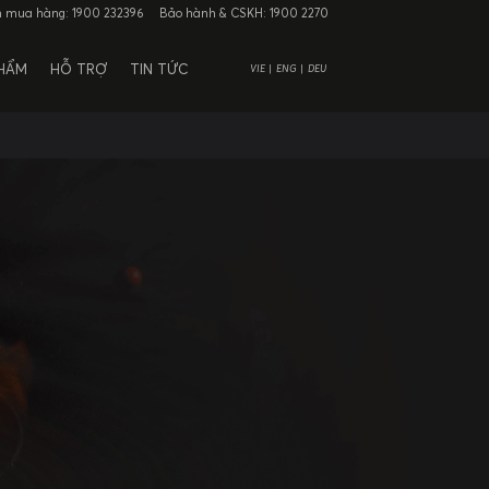
n mua hàng:
1900 232396
Bảo hành & CSKH:
1900 2270
PHẨM
HỖ TRỢ
TIN TỨC
VIE
ENG
DEU