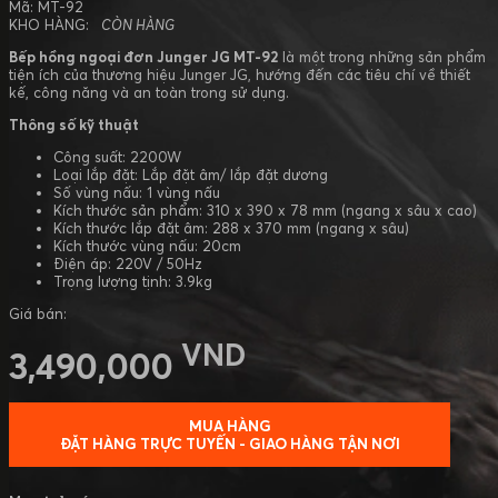
Mã: MT-92
KHO HÀNG:
CÒN HÀNG
Bếp hồng ngoại đơn Junger JG MT-92
là một trong những sản phẩm
tiện ích của thương hiệu Junger JG, hướng đến các tiêu chí về thiết
kế, công năng và an toàn trong sử dụng.
Thông số kỹ thuật
Công suất: 2200W
Loại lắp đặt: Lắp đặt âm/ lắp đặt dương
Số vùng nấu: 1 vùng nấu
Kích thước sản phẩm: 310 x 390 x 78 mm (ngang x sâu x cao)
Kích thước lắp đặt âm: 288 x 370 mm (ngang x sâu)
Kích thước vùng nấu: 20cm
Điện áp: 220V / 50Hz
Trọng lượng tịnh: 3.9kg
Giá bán:
VND
3,490,000
MUA HÀNG
ĐẶT HÀNG TRỰC TUYẾN - GIAO HÀNG TẬN NƠI