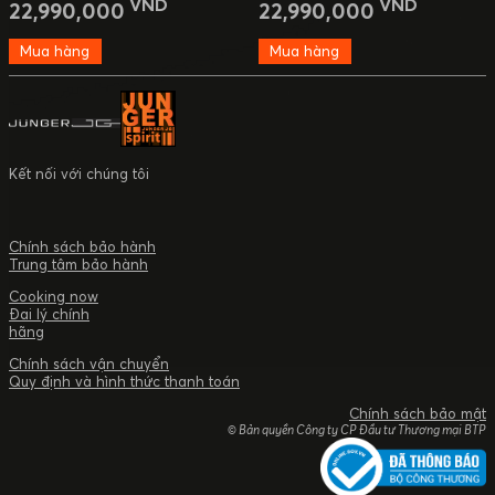
VND
VND
22,990,000
22,990,000
Mua hàng
Mua hàng
Kết nối với chúng tôi
Chính sách bảo hành
Trung tâm bảo hành
Cooking now
Đai lý chính
hãng
Chính sách vận chuyển
Quy định và hình thức thanh toán
Chính sách bảo mật
© Bản quyền Công ty CP Đầu tư Thương mại BTP