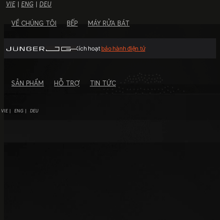
VIE
|
ENG
|
DEU
VỀ CHÚNG TÔI
BẾP
MÁY RỬA BÁT
Kích hoạt
bảo hành điện tử
SẢN PHẨM
HỖ TRỢ
TIN TỨC
VIE
ENG
DEU