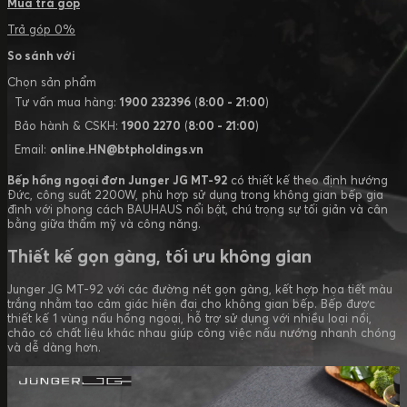
Mua trả góp
Trả góp 0%
So sánh với
Chọn sản phẩm
Tư vấn mua hàng:
1900 232396
(
8:00 - 21:00
)
Bảo hành & CSKH:
1900 2270
(
8:00 - 21:00
)
Email:
online.HN@btpholdings.vn
Bếp hồng ngoại đơn Junger JG MT-92
có thiết kế theo định hướng
Đức, công suất 2200W, phù hợp sử dụng trong không gian bếp gia
đình với phong cách BAUHAUS nổi bật, chú trọng sự tối giản và cân
bằng giữa thẩm mỹ và công năng.
Thiết kế gọn gàng, tối ưu không gian
Junger JG MT-92 với các đường nét gọn gàng, kết hợp họa tiết màu
trắng nhằm tạo cảm giác hiện đại cho không gian bếp. Bếp được
thiết kế 1 vùng nấu hồng ngoại, hỗ trợ sử dụng với nhiều loại nồi,
chảo có chất liệu khác nhau giúp công việc nấu nướng nhanh chóng
và dễ dàng hơn.