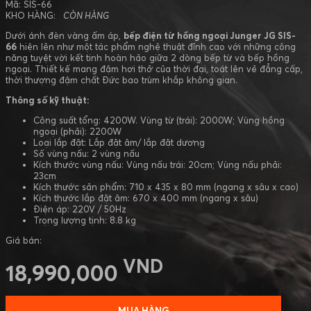
Mã: SIS-66
KHO HÀNG:
CÒN HÀNG
Dưới ánh đèn vàng ấm áp,
bếp điện từ hồng ngoại Junger JG SIS-
66
hiện lên như một tác phẩm nghệ thuật đỉnh cao với những công
năng tuyệt vời kết tinh hoàn hảo giữa 2 dòng bếp từ và bếp hồng
ngoại. Thiết kế mang đậm hơi thở của thời đại, toát lên vẻ đẳng cấp,
thời thượng đậm chất Đức bao trùm khắp không gian.
Thông số kỹ thuật:
Công suất tổng: 4200W. Vùng từ (trái): 2000W; Vùng hồng
ngoại (phải): 2200W
Loại lắp đặt: Lắp đặt âm/ lắp đặt dương
Số vùng nấu: 2 vùng nấu
Kích thước vùng nấu: Vùng nấu trái: 20cm; Vùng nấu phải:
23cm
Kích thước sản phẩm: 710 x 435 x 80 mm (ngang x sâu x cao)
Kích thước lắp đặt âm: 670 x 400 mm (ngang x sâu)
Điện áp: 220V / 50Hz
Trọng lượng tịnh: 8.8 kg
Giá bán:
VND
18,990,000
MUA HÀNG