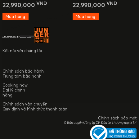
VND
VND
22,990,000
22,990,000
Mua hàng
Mua hàng
Kết nối với chúng tôi
Chính sách bảo hành
Trung tâm bảo hành
Cooking now
Đai lý chính
hãng
Chính sách vận chuyển
Quy định và hình thức thanh toán
Chính sách bảo mật
© Bản quyền Công ty CP Đầu tư Thương mại BTP