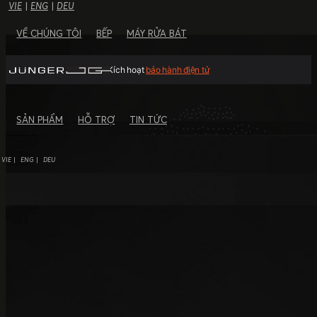
VIE
|
ENG
|
DEU
VỀ CHÚNG TÔI
BẾP
MÁY RỬA BÁT
Kích hoạt
bảo hành điện tử
SẢN PHẨM
HỖ TRỢ
TIN TỨC
VIE
ENG
DEU