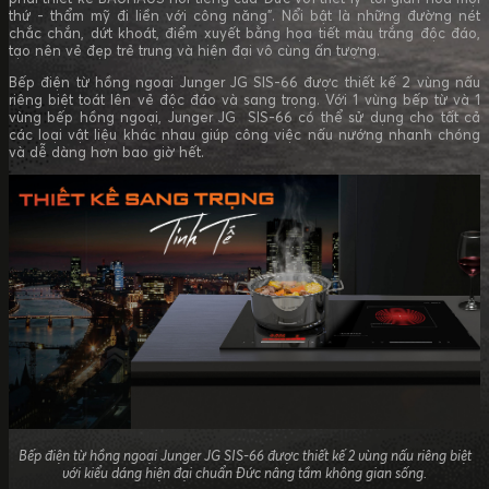
thứ - thẩm mỹ đi liền với công năng”. Nổi bật là những đường nét
chắc chắn, dứt khoát, điểm xuyết bằng họa tiết màu trắng độc đáo,
tạo nên vẻ đẹp trẻ trung và hiện đại vô cùng ấn tượng.
Bếp điện từ hồng ngoại Junger JG SIS-66 được thiết kế 2 vùng nấu
riêng biệt toát lên vẻ độc đáo và sang trọng. Với 1 vùng bếp từ và 1
vùng bếp hồng ngoại, Junger JG SIS-66 có thể sử dụng cho tất cả
các loại vật liệu khác nhau giúp công việc nấu nướng nhanh chóng
và dễ dàng hơn bao giờ hết.
Bếp điện từ hồng ngoại Junger JG SIS-66 được thiết kế 2 vùng nấu riêng biệt
với kiểu dáng hiện đại chuẩn Đức nâng tầm không gian sống.