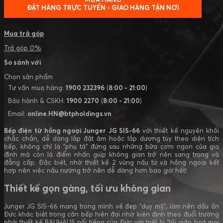
ĐẶT HÀNG TRỰC TUYẾN - GIAO HÀNG TẬN NƠI
Mua trả góp
Trả góp 0%
So sánh với
Chọn sản phẩm
Tư vấn mua hàng:
1900 232396
(
8:00 - 21:00
)
Bảo hành & CSKH:
1900 2270
(
8:00 - 21:00
)
Email:
online.HN@btpholdings.vn
Bếp
điện từ hồng ngoại Junger JG SIS-66
với thiết kế nguyên khối
chắc chắn, dễ dàng lắp đặt âm hoặc lắp dương tùy theo diện tích
bếp, không chỉ là "phụ tá" đứng sau những bữa cơm ngon của gia
đình mà còn là điểm nhấn giúp không gian trở nên sang trọng và
đẳng cấp. Đặc biệt, nhờ thiết kế 2 vùng nấu từ và hồng ngoại kết
hợp nên việc nấu nướng trở nên dễ dàng hơn bao giờ hết!
Thiết kế gọn gàng, tối ưu không gian
Junger JG SIS-66 mang trong mình vẻ đẹp "duy mỹ", làm nên dấu ấn
Đức khác biệt trong căn bếp hiện đại nhờ kiên định theo đuổi trường
phái thiết kế BAUHAUS nổi tiếng của Đức với triết lý “tối giản hoá mọi