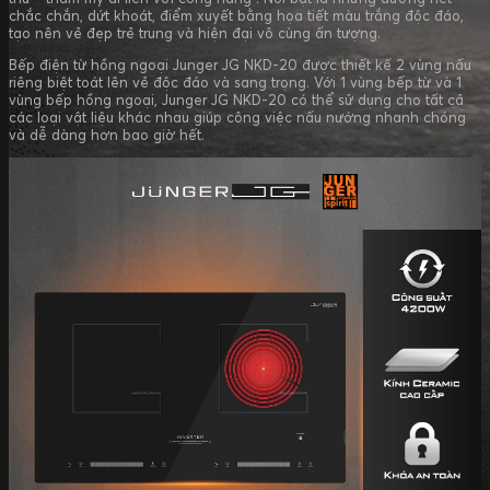
chắc chắn, dứt khoát, điểm xuyết bằng họa tiết màu trắng độc đáo,
tạo nên vẻ đẹp trẻ trung và hiện đại vô cùng ấn tượng.
Bếp điện từ hồng ngoại Junger JG NKD-20 được thiết kế 2 vùng nấu
riêng biệt toát lên vẻ độc đáo và sang trọng. Với 1 vùng bếp từ và 1
vùng bếp hồng ngoại, Junger JG NKD-20 có thể sử dụng cho tất cả
các loại vật liệu khác nhau giúp công việc nấu nướng nhanh chóng
và dễ dàng hơn bao giờ hết.