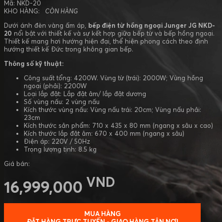
Mã: NKD-20
KHO HÀNG:
CÒN HÀNG
Dưới ánh đèn vàng ấm áp,
bếp điện từ hồng ngoại Junger JG NKD-
20
nổi bật với thiết kế và sự kết hợp giữa bếp từ và bếp hồng ngoại.
Thiết kế mang hơi hướng hiện đại, thể hiện phong cách theo định
hướng thiết kế Đức trong không gian bếp.
Thông số kỹ thuật:
Công suất tổng: 4200W. Vùng từ (trái): 2000W; Vùng hồng
ngoại (phải): 2200W
Loại lắp đặt: Lắp đặt âm/ lắp đặt dương
Số vùng nấu: 2 vùng nấu
Kích thước vùng nấu: Vùng nấu trái: 20cm; Vùng nấu phải:
23cm
Kích thước sản phẩm: 710 x 435 x 80 mm (ngang x sâu x cao)
Kích thước lắp đặt âm: 670 x 400 mm (ngang x sâu)
Điện áp: 220V / 50Hz
Trọng lượng tịnh: 8.5 kg
Giá bán:
VND
16,999,000
MUA HÀNG
ĐẶT HÀNG TRỰC TUYẾN - GIAO HÀNG TẬN NƠI