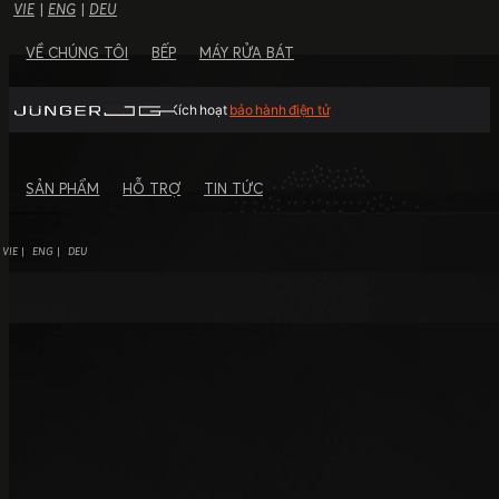
VIE
|
ENG
|
DEU
VỀ CHÚNG TÔI
BẾP
MÁY RỬA BÁT
Kích hoạt
bảo hành điện tử
SẢN PHẨM
HỖ TRỢ
TIN TỨC
VIE
ENG
DEU