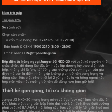
Mua trả góp
Trả góp 0%
So sánh với
Chọn sản phẩm
Tư vấn mua hàng:
1900 232396
(
8:00 - 21:00
)
Bảo hành & CSKH:
1900 2270
(
8:00 - 21:00
)
Email:
online.HN@btpholdings.vn
Bếp điện từ hồng ngoại Junger JG NKD-20
với thiết kế nguyên khối
chắc chắn, dễ dàng lắp đặt âm hoặc lắp dương tùy theo diện tích
bếp, không chỉ là "phụ tá" đứng sau những bữa cơm ngon của gia
đình mà còn là điểm nhấn giúp không gian trở nên sang trọng và
đẳng cấp. Đặc biệt, nhờ thiết kế 2 vùng nấu từ và hồng ngoại kết
hợp nên việc nấu nướng trở nên dễ dàng hơn bao giờ hết!
Thiết kế gọn gàng, tối ưu không gian
Junger JG NKD-20 mang trong mình vẻ đẹp "duy mỹ", làm nên dấu ấn
Đức khác biệt trong căn bếp hiện đại nhờ kiên định theo đuổi trường
phái thiết kế BAUHAUS nổi tiếng của Đức với triết lý “tối giản hoá mọi
thứ - thẩm mỹ đi liền với công năng”. Nổi bật là những đường nét